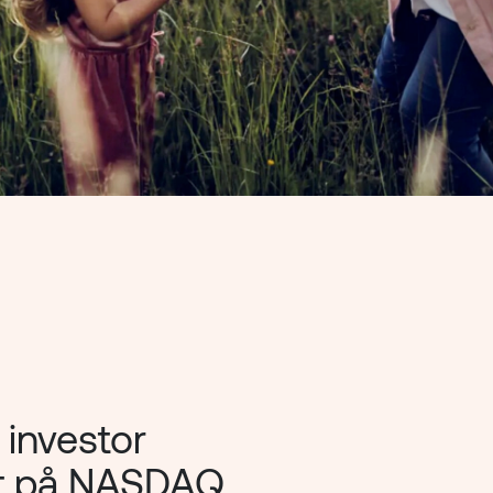
investor 
at på NASDAQ 